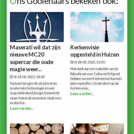
O
ns Gooienaars bekeken ook:
Maserati wil dat zijn
Kerkenvisie
nieuwe MC20
opgesteld in Huizen
supercar die oude
Vr 28-01-2022, 10:00
magie weer...
Met dank aan een subsidie van de
Rijksdienst voor Cultureel Erfgoed
Vr 28-01-2022, 18:00
hebben we een Kerkenvisie kunnen
Hij komt terug in de strijd met de
laten opstellen. Onderdeel van de
modernste technologie en een
Kerkenvisie...
oogverblindend design.Hoewel de
Lees verder...
naam Maserati synoniem staat voor
exotische...
Lees verder...