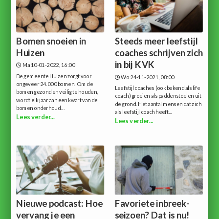
Bomen snoeien in
Steeds meer leefstijl
Huizen
coaches schrijven zich
in bij KVK
Ma 10-01-2022, 16:00
De gemeente Huizen zorgt voor
Wo 24-11-2021, 08:00
ongeveer 24.000 bomen. Om de
Leefstijl coaches (ook bekend als life
bomen gezond en veilig te houden,
coach) groeien als paddenstoelen uit
wordt elk jaar aan een kwart van de
de grond. Het aantal mensen dat zich
bomen onderhoud...
als leefstijl coach heeft...
Lees verder...
Lees verder...
Nieuwe podcast: Hoe
Favoriete inbreek-
vervang je een
seizoen? Dat is nu!