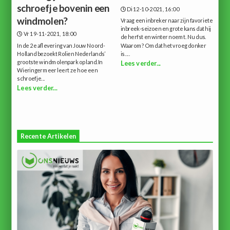
schroefje bovenin een
Di 12-10-2021, 16:00
windmolen?
Vraag een inbreker naar zijn favoriete
inbreek-seizoen en grote kans dat hij
Vr 19-11-2021, 18:00
de herfst en winter noemt. Nu dus.
In de 2e aflevering van Jouw Noord-
Waarom? Omdat het vroeg donker
Holland bezoekt Rolien Nederlands’
is....
grootste windmolenpark op land.In
Lees verder...
Wieringermeer leert ze hoe een
schroefje...
Lees verder...
Recente Artikelen