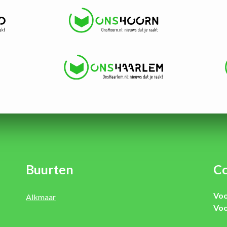
Buurten
Co
Voo
Alkmaar
Voo