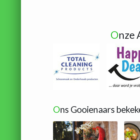
O
nze 
O
ns Gooienaars bekek