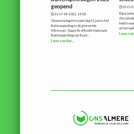
geopend
Di 15-0
Bijna ied
Zo 17-04-2022, 14:00
chocoladem
Op woensdag 8 en zaterdag 11 juni is het
hebt in w
Buitenspeeldag in de gemeente
uit een pak
Hilversum. Naast de officiële Nationale
Lees ver
Buitenspeeldag van 8 juni...
Lees verder...