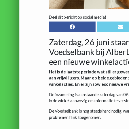
Deel dit bericht op social media!
Zaterdag, 26 juni staan
Voedselbank bij Alber
een nieuwe winkelacti
Het is de laatste periode wat stiller ge
aan vrijwilligers. Maar op beide gebieden 
winkelacties. En er zijn sowieso nieuwe vri
De inzameling is aanstaande zaterdag van 09.00
in de winkel aanwezig om informatie te verst
De Voedselbank is nog steeds hard nodig, wan
problemen flink toegenomen.