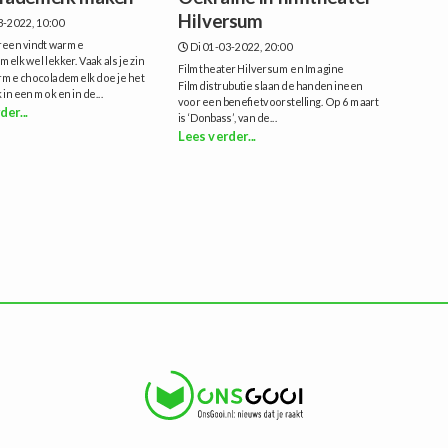
Hilversum
3-2022, 10:00
ereen vindt warme
Di 01-03-2022, 20:00
elk wel lekker. Vaak als je zin
Filmtheater Hilversum en Imagine
arme chocolademelk doe je het
Filmdistrubutie slaan de handen ineen
 in een mok en in de...
voor een benefietvoorstelling. Op 6 maart
der...
is ‘Donbass’, van de...
Lees verder...