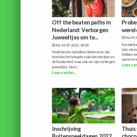
Off the beaten paths in
Probe
Nederland: Verborgen
werel
Juweeltjes om te...
Ma 03-0
KoreaKlass
Ma 10-07-2023, 18:00
rijst, vle
Nederland is niet alleen bekend om zijn
hebben een
toeristische hotspots zoals Amsterdam en
samen met
de Keukenhof, maar ook om zijn verborgen
Lees ver
juweeltjes. Deze...
Lees verder...
Inschrijving
Thuis 
Buitenspeeldagen 2022
choco