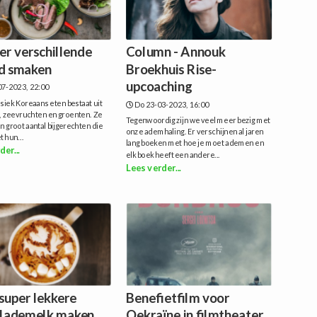
er verschillende
Column - Annouk
d smaken
Broekhuis Rise-
upcoaching
7-2023, 22:00
iek Koreaans eten bestaat uit
Do 23-03-2023, 16:00
es, zeevruchten en groenten. Ze
Tegenwoordig zijn we veel meer bezig met
 groot aantal bijgerechten die
onze ademhaling. Er verschijnen al jaren
 hun...
lang boeken met hoe je moet ademen en
der...
elk boek heeft een andere...
Lees verder...
super lekkere
Benefietfilm voor
lademelk maken
Oekraïne in filmtheater