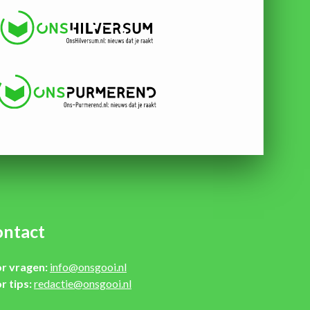
ntact
r vragen:
info@onsgooi.nl
r tips:
redactie@onsgooi.nl