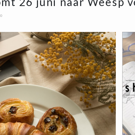
mt 26 juni naar Weesp v
00