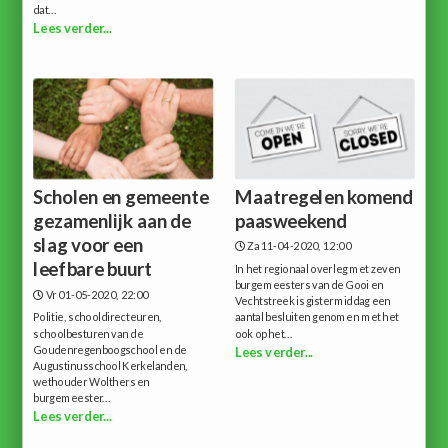
dat...
Lees verder...
Scholen en gemeente
Maatregelen komend
gezamenlijk aan de
paasweekend
slag voor een
Za 11-04-2020, 12:00
leefbare buurt
In het regionaal overleg met zeven
burgemeesters van de Gooi en
Vr 01-05-2020, 22:00
Vechtstreek is gistermiddag een
Politie, schooldirecteuren,
aantal besluiten genomen met het
schoolbesturen van de
ook op het...
Goudenregenboogschool en de
Lees verder...
Augustinusschool Kerkelanden,
wethouder Wolthers en
burgemeester...
Lees verder...