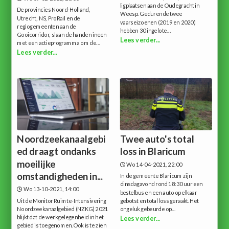
ligplaatsen aan de Oudegracht in
De provincies Noord-Holland,
Weesp. Gedurende twee
Utrecht, NS, ProRail en de
vaarseizoenen (2019 en 2020)
regiogemeenten aan de
hebben 30 ingelote...
Gooicorridor, slaan de handen ineen
Lees verder...
met een actieprogramma om de...
Lees verder...
Noordzeekanaalgebi
Twee auto's total
ed draagt ondanks
loss in Blaricum
moeilijke
Wo 14-04-2021, 22:00
omstandigheden in...
In de gemeente Blaricum zijn
dinsdagavond rond 18:30 uur een
Wo 13-10-2021, 14:00
bestelbus en een auto op elkaar
Uit de Monitor Ruimte-Intensivering
gebotst en total loss geraakt.Het
Noordzeekanaalgebied (NZKG) 2021
ongeluk gebeurde op...
blijkt dat de werkgelegenheid in het
Lees verder...
gebied is toegenomen.Ook is te zien