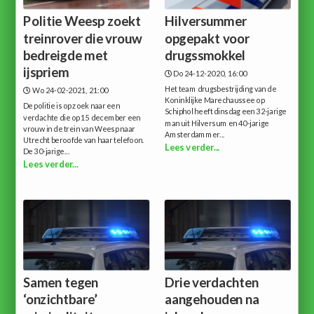
Politie Weesp zoekt
Hilversummer
treinrover die vrouw
opgepakt voor
bedreigde met
drugssmokkel
ijspriem
Do 24-12-2020, 16:00
Het team drugsbestrijding van de
Wo 24-02-2021, 21:00
Koninklijke Marechaussee op
De politie is op zoek naar een
Schiphol heeft dinsdag een 32-jarige
verdachte die op 15 december een
man uit Hilversum en 40-jarige
vrouw in de trein van Weesp naar
Amsterdammer...
Utrecht beroofde van haar telefoon.
Lees verder...
De 30-jarige...
Lees verder...
Samen tegen
Drie verdachten
‘onzichtbare’
aangehouden na