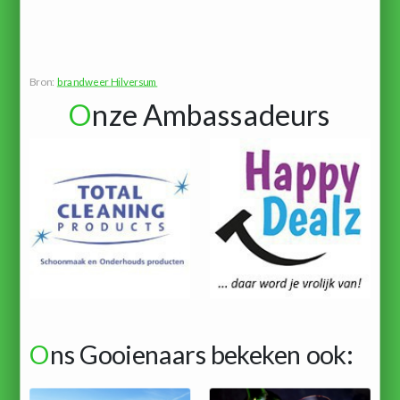
Bron:
brandweer Hilversum
O
nze Ambassadeurs
O
ns Gooienaars bekeken ook: