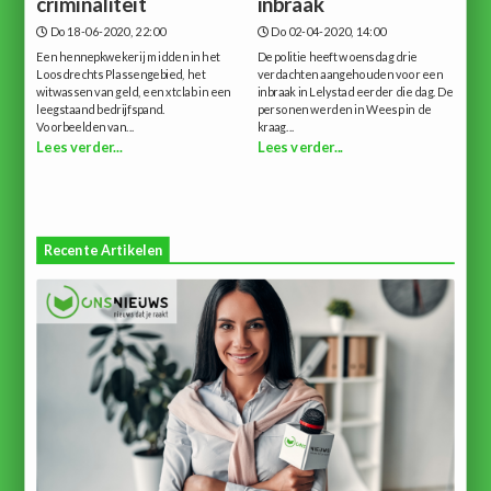
criminaliteit
inbraak
Do 18-06-2020, 22:00
Do 02-04-2020, 14:00
Een hennepkwekerij midden in het
De politie heeft woensdag drie
Loosdrechts Plassengebied, het
verdachten aangehouden voor een
witwassen van geld, een xtclab in een
inbraak in Lelystad eerder die dag. De
leegstaand bedrijfspand.
personen werden in Weesp in de
Voorbeelden van...
kraag...
Lees verder...
Lees verder...
Recente Artikelen