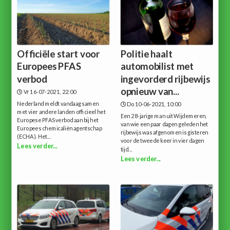
Officiële start voor
Politie haalt
Europees PFAS
automobilist met
verbod
ingevorderd rijbewijs
opnieuw van...
Vr 16-07-2021, 22:00
Nederland meldt vandaag samen
Do 10-06-2021, 10:00
met vier andere landen officieel het
Een 28-jarige man uit Wijdemeren,
Europese PFAS verbod aan bij het
van wie een paar dagen geleden het
Europees chemicaliën agentschap
rijbewijs was afgenomen is gisteren
(ECHA). Het...
voor de tweede keer in vier dagen
Lees verder...
tijd...
Lees verder...