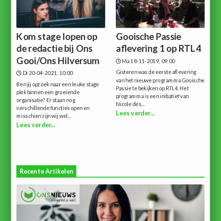
Kom stage lopen op
Gooische Passie
de redactie bij Ons
aflevering 1 op RTL4
Gooi/Ons Hilversum
Ma 18-11-2019, 09:00
Gisteren was de eerste aflevering
Di 20-04-2021, 10:00
van het nieuwe programma Gooische
Ben jij opzoek naar een leuke stage
Passie te bekijken op RTL4. Het
plek binnen een groeiende
programma is een initiatief van
organisatie? Er staan nog
Nicole des...
verschillende functies open en
Lees verder...
misschien zijn wij wel...
Lees verder...
Recente Artikelen