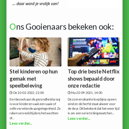
O
ns Gooienaars bekeken ook:
Stel kinderen op hun
Top drie beste Netflix
gemak met
shows bepaald door
speelbeleving
onze redactie
Do 10-02-2022, 22:00
Ma 20-09-2021, 14:00
Een bezoek aan de gezondheidszorg
De zomervakantie loop bijna op een
is voor kinderen vaak een saaie of
eind en de herfst staat alweer voor
zelfs vervelende aangelegenheid. Ze
de deur. Dit betekent dat het weer tijd
raken verveeld tijdens het wachten
is om een serie te bingewatchen...
of...
Lees verder...
Lees verder...