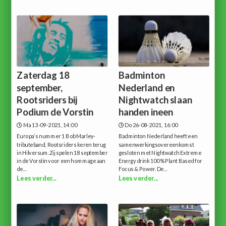
Zaterdag 18
Badminton
september,
Nederland en
Rootsriders bij
Nightwatch slaan
Podium de Vorstin
handen ineen
Ma 13-09-2021, 14:00
Do 26-08-2021, 16:00
Europa’s nummer 1 Bob Marley-
Badminton Nederland heeft een
tributeband, Rootsriders keren terug
samenwerkingsovereenkomst
in Hilversum.Zij spelen 18 september
gesloten met Nightwatch Extreme
in de Vorstin voor een hommage aan
Energy drink 100% Plant Based for
de...
Focus & Power. De...
Lees verder...
Lees verder...