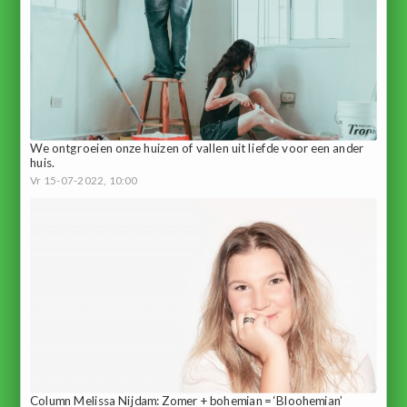
We ontgroeien onze huizen of vallen uit liefde voor een ander
huis.
Vr 15-07-2022, 10:00
Column Melissa Nijdam: Zomer + bohemian = ‘Bloohemian’