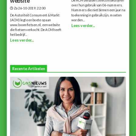
website
De ACM benadert telecombedrijven
over hun gebruik van 06-nummers.
Za 26-10-2019, 22:00
Nummers die niet binnen een jaar na
De Autoriteit Consument & Markt
toekenning in gebruik zijn, moeten
(ACM) legt een boete op aan
worden...
www.boomfietsen.nl, een website
Lees verder...
die fietsen verkocht. De ACM heeft
het bedrijf...
Lees verder...
Recente Artikelen