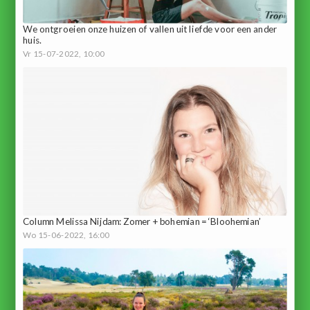
We ontgroeien onze huizen of vallen uit liefde voor een ander
huis.
Vr 15-07-2022, 10:00
Column Melissa Nijdam: Zomer + bohemian = ‘Bloohemian’
Wo 15-06-2022, 16:00