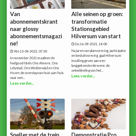
Van
Alle seinen op groen:
abonnementskrant
transformatie
naar glossy
Stationsgebied
abonnementsmagazi
Hilversum van start
ne!
Do 16-09-2021, 14:00
Na jaren van planvorming, participatie
Wo 13-04-2022, 07:30
en besluitvorming, gaat Hilversum
In november 2021 maakten de
invulling geven aan een
feelgood-titels Ons Almere, Ons
langgekoesterde wens: de
Lelystad, Ons Wolderwijd en Ons
ontwikkeling van het...
Hoorn de overstap van huis-aan-huis
Lees verder...
naar een...
Lees verder...
Sneller met de trein
Demonstratie Pro