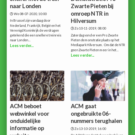
naar Londen
Zwarte Pieten bij
omroep NTR in
Wo 08-07-2020, 10:00
Hilversum
In Brussel zijn vandaag door
Nederland, Frankrijk, België en het
Zo 10-11-2019, 08:00
Verenigd Koninkrijk de verdragen
getekend die een snellere treinreis
Zaterdag vond er een Pro Zwarte
naar Londen...
Pieten demonstratie plaats op het
Mediapark Hilversum. Omdat de NTR
Lees verder...
geen Zwarte Pieten meer in het...
Lees verder...
ACM beboet
ACM gaat
webwinkel voor
ongebruikte 06-
onduidelijke
nummers terughalen
informatie op
Zo 13-10-2019, 16:00