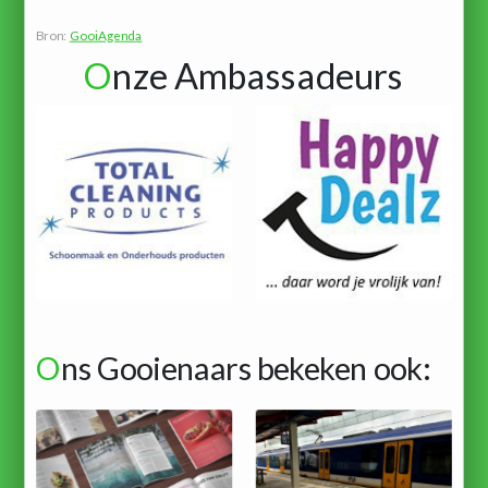
Bron:
GooiAgenda
O
nze Ambassadeurs
O
ns Gooienaars bekeken ook: